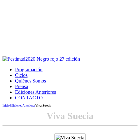
Este sitio usa cookies para la navegación,
autenticación y otras funciones.
Puedes cambiar la configuración en tu navegador, si continúas
usando el sitio estarás aceptando este uso.
Acepto
Programación
Ciclos
Quiénes Somos
Prensa
Ediciones Anteriores
CONTACTO
Inicio
Ediciones Anteriores
Viva Suecia
Viva Suecia