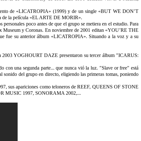
anzamiento de «LICATROPIA» (1999) y de un single «BUT WE DON’T
ora de la película «EL ARTE DE MORIR».
ersonales poco antes de que el grupo se metiera en el estudio. Para
o Sex Museum y Coronas. En noviembre de 2001 editan «YOU’RE THE
ue fue su anterior álbum «LICATROPIA». Situando a la voz y a su
banda. En 2003 YOGHOURT DAZE presentaron su tercer álbum "ICARUS:
 con una segunda parte... que nunca vió la luz. "Slave or free" está
l sonido del grupo en directo, eligiendo las primeras tomas, poniendo
997, sus apariciones como teloneros de REEF, QUEENS OF STONE
OR MUSIC 1997, SONORAMA 2002,...