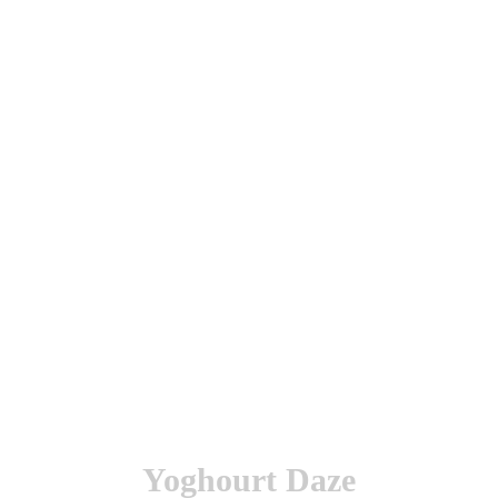
utenticación y otras funciones.
l sitio estarás aceptando este uso.
Yoghourt Daze