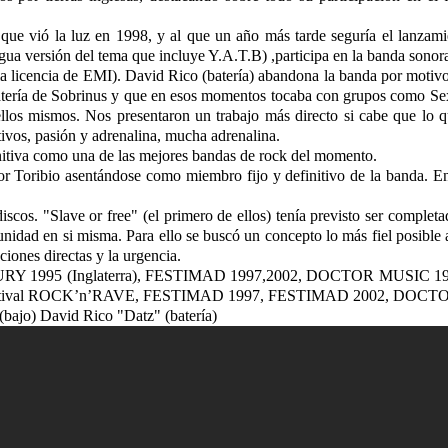
o que vió la luz en 1998, y al que un año más tarde seguría el l
versión del tema que incluye Y.A.T.B) ,participa en la banda son
encia de EMI). David Rico (batería) abandona la banda por motivos p
-batería de Sobrinus y que en esos momentos tocaba con grupos com
 mismos. Nos presentaron un trabajo más directo si cabe que lo q
itivos, pasión y adrenalina, mucha adrenalina.
iva como una de las mejores bandas de rock del momento.
 Victor Toribio asentándose como miembro fijo y definitivo de la 
s. "Slave or free" (el primero de ellos) tenía previsto ser completado
idad en si misma. Para ello se buscó un concepto lo más fiel posible a
ciones directas y la urgencia.
STONBURY 1995 (Inglaterra), FESTIMAD 1997,2002, DOCTOR MUSIC 1
estival ROCK’n’RAVE, FESTIMAD 1997, FESTIMAD 2002, DOCT
ajo) David Rico "Datz" (batería)