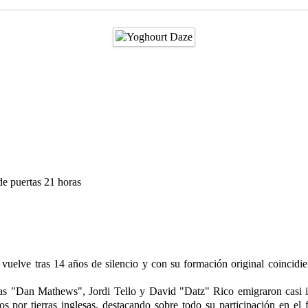
de puertas 21 horas
0 vuelve tras 14 años de silencio y con su formación original coincid
Dan Mathews", Jordi Tello y David "Datz" Rico emigraron casi inm
tos por tierras inglesas, destacando sobre todo su participación en e