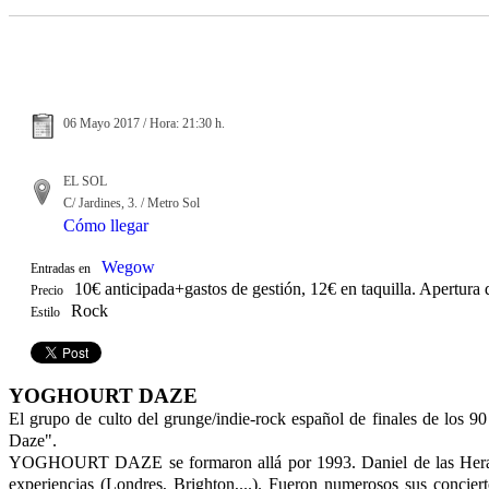
06 Mayo 2017 / Hora: 21:30 h.
EL SOL
C/ Jardines, 3. / Metro Sol
Cómo llegar
Wegow
Entradas en
10€ anticipada+gastos de gestión, 12€ en taquilla. Apertura 
Precio
Rock
Estilo
YOGHOURT DAZE
El grupo de culto del grunge/indie-rock español de finales de los 9
Daze".
YOGHOURT DAZE se formaron allá por 1993. Daniel de las Heras "
experiencias (Londres, Brighton,...). Fueron numerosos sus concier