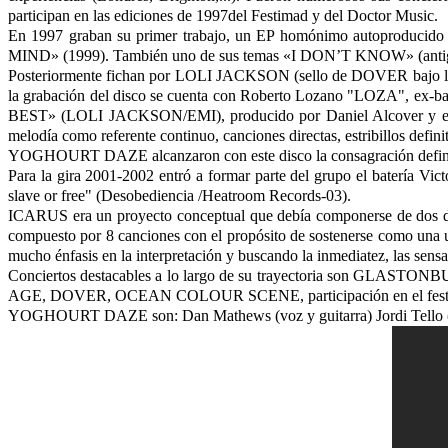
participan en las ediciones de 1997del Festimad y del Doctor Music.
En 1997 graban su primer trabajo, un EP homónimo autoproducid
MIND» (1999). También uno de sus temas «I DON’T KNOW» (antigua 
Posteriormente fichan por LOLI JACKSON (sello de DOVER bajo la lic
la grabación del disco se cuenta con Roberto Lozano "LOZA", ex
BEST» (LOLI JACKSON/EMI), producido por Daniel Alcover y ellos
melodía como referente continuo, canciones directas, estribillos defin
YOGHOURT DAZE alcanzaron con este disco la consagración definit
Para la gira 2001-2002 entró a formar parte del grupo el batería
slave or free" (Desobediencia /Heatroom Records-03).
ICARUS era un proyecto conceptual que debía componerse de dos disco
compuesto por 8 canciones con el propósito de sostenerse como una un
mucho énfasis en la interpretación y buscando la inmediatez, las sensa
Conciertos destacables a lo largo de su trayectoria son GLA
AGE, DOVER, OCEAN COLOUR SCENE, participación en el f
YOGHOURT DAZE son: Dan Mathews (voz y guitarra) Jordi Tello (b