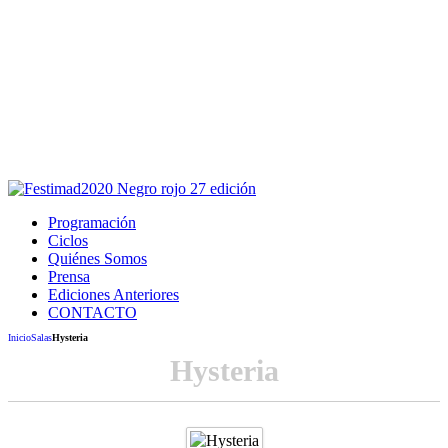
Este sitio usa cookies para la navegación,
autenticación y otras funciones.
Puedes cambiar la configuración en tu navegador, si continúas
usando el sitio estarás aceptando este uso.
Acepto
Programación
Ciclos
Quiénes Somos
Prensa
Ediciones Anteriores
CONTACTO
Inicio
Salas
Hysteria
Hysteria