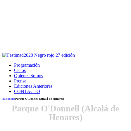
Este sitio usa cookies para la navegación,
autenticación y otras funciones.
Puedes cambiar la configuración en tu navegador, si continúas
usando el sitio estarás aceptando este uso.
Acepto
Programación
Ciclos
Quiénes Somos
Prensa
Ediciones Anteriores
CONTACTO
Inicio
Salas
Parque O'Donnell (Alcalá de Henares)
Parque O'Donnell (Alcalá de
Henares)