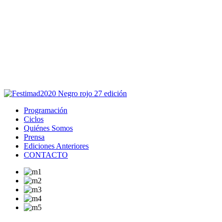
Este sitio usa cookies para la navegación,
autenticación y otras funciones.
Puedes cambiar la configuración en tu navegador, si continúas
usando el sitio estarás aceptando este uso.
Acepto
Programación
Ciclos
Quiénes Somos
Prensa
Ediciones Anteriores
CONTACTO