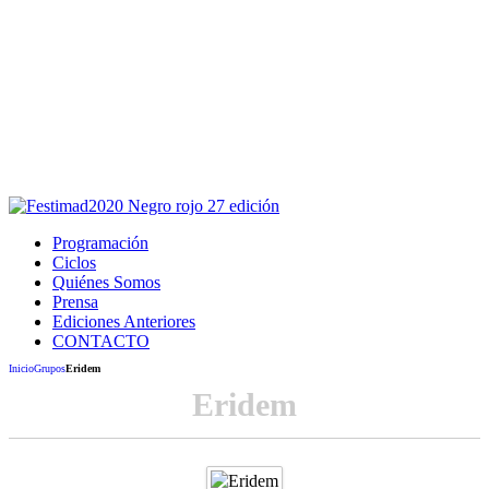
Este sitio usa cookies para la navegación,
autenticación y otras funciones.
Puedes cambiar la configuración en tu navegador, si continúas
usando el sitio estarás aceptando este uso.
Acepto
Programación
Ciclos
Quiénes Somos
Prensa
Ediciones Anteriores
CONTACTO
Inicio
Grupos
Eridem
Eridem