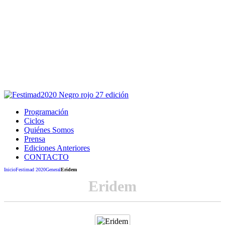
Este sitio usa cookies para la navegación,
autenticación y otras funciones.
Puedes cambiar la configuración en tu navegador, si continúas
usando el sitio estarás aceptando este uso.
Acepto
Programación
Ciclos
Quiénes Somos
Prensa
Ediciones Anteriores
CONTACTO
Inicio
Festimad 2020
General
Eridem
Eridem