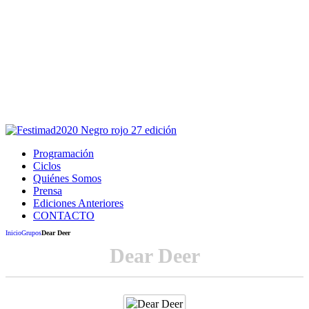
Este sitio usa cookies para la navegación,
autenticación y otras funciones.
Puedes cambiar la configuración en tu navegador, si continúas
usando el sitio estarás aceptando este uso.
Acepto
Programación
Ciclos
Quiénes Somos
Prensa
Ediciones Anteriores
CONTACTO
Inicio
Grupos
Dear Deer
Dear Deer