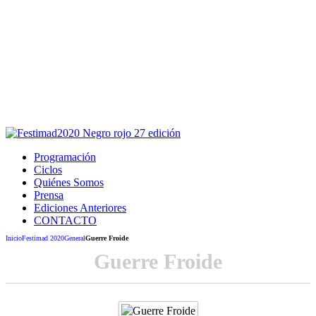
Este sitio usa cookies para la navegación,
autenticación y otras funciones.
Puedes cambiar la configuración en tu navegador, si continúas
usando el sitio estarás aceptando este uso.
Acepto
Programación
Ciclos
Quiénes Somos
Prensa
Ediciones Anteriores
CONTACTO
Inicio
Festimad 2020
General
Guerre Froide
Guerre Froide