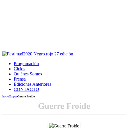
Este sitio usa cookies para la navegación,
autenticación y otras funciones.
Puedes cambiar la configuración en tu navegador, si continúas
usando el sitio estarás aceptando este uso.
Acepto
Programación
Ciclos
Quiénes Somos
Prensa
Ediciones Anteriores
CONTACTO
Inicio
Grupos
Guerre Froide
Guerre Froide