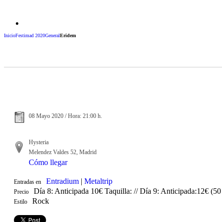
Inicio
Festimad 2020
General
Eridem
08 Mayo 2020 / Hora: 21:00 h.
Hysteria
Melendez Valdes 52, Madrid
Cómo llegar
Entradium
|
Metaltrip
Entradas en
Día 8: Anticipada 10€ Taquilla: // Día 9: Anticipada:12€ (5
Precio
Rock
Estilo