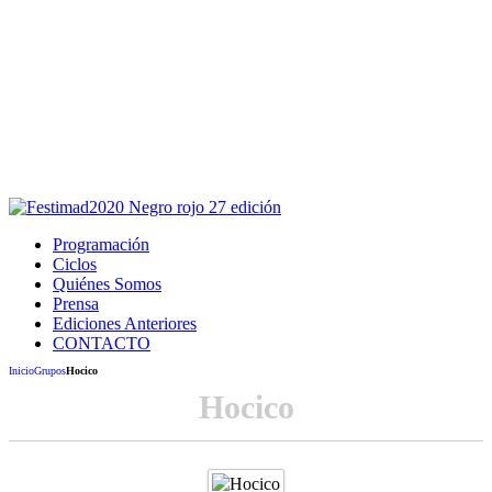
Este sitio usa cookies para la navegación,
autenticación y otras funciones.
Puedes cambiar la configuración en tu navegador, si continúas
usando el sitio estarás aceptando este uso.
Acepto
Programación
Ciclos
Quiénes Somos
Prensa
Ediciones Anteriores
CONTACTO
Inicio
Grupos
Hocico
Hocico