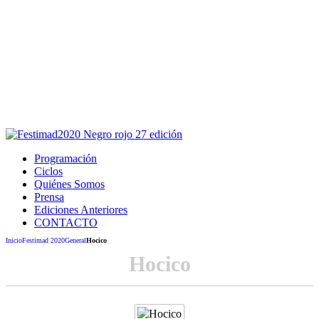
Este sitio usa cookies para la navegación,
autenticación y otras funciones.
Puedes cambiar la configuración en tu navegador, si continúas
usando el sitio estarás aceptando este uso.
Acepto
Programación
Ciclos
Quiénes Somos
Prensa
Ediciones Anteriores
CONTACTO
Inicio
Festimad 2020
General
Hocico
Hocico