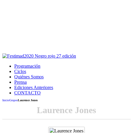
Este sitio usa cookies para la navegación,
autenticación y otras funciones.
Puedes cambiar la configuración en tu navegador, si continúas
usando el sitio estarás aceptando este uso.
Acepto
Programación
Ciclos
Quiénes Somos
Prensa
Ediciones Anteriores
CONTACTO
Inicio
Grupos
Laurence Jones
Laurence Jones