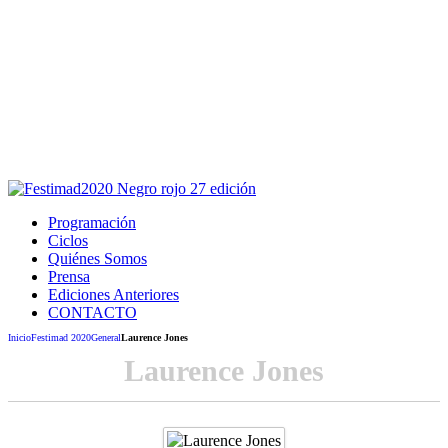
Este sitio usa cookies para la navegación,
autenticación y otras funciones.
Puedes cambiar la configuración en tu navegador, si continúas
usando el sitio estarás aceptando este uso.
Acepto
Programación
Ciclos
Quiénes Somos
Prensa
Ediciones Anteriores
CONTACTO
Inicio
Festimad 2020
General
Laurence Jones
Laurence Jones