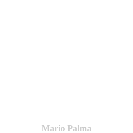
utenticación y otras funciones.
l sitio estarás aceptando este uso.
Mario Palma