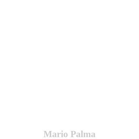
utenticación y otras funciones.
l sitio estarás aceptando este uso.
Mario Palma