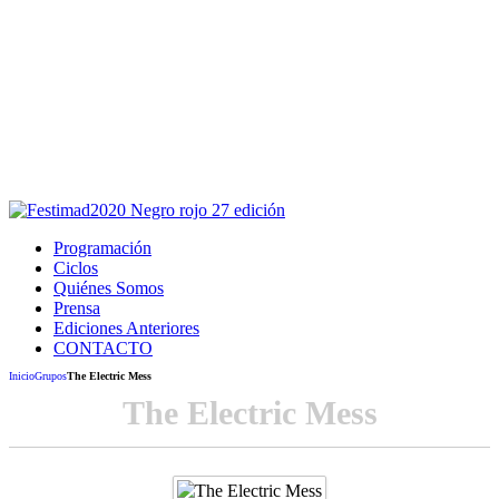
Este sitio usa cookies para la navegación,
autenticación y otras funciones.
Puedes cambiar la configuración en tu navegador, si continúas
usando el sitio estarás aceptando este uso.
Acepto
Programación
Ciclos
Quiénes Somos
Prensa
Ediciones Anteriores
CONTACTO
Inicio
Grupos
The Electric Mess
The Electric Mess