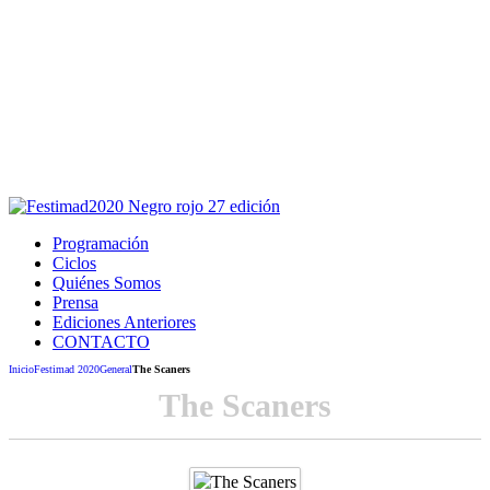
Este sitio usa cookies para la navegación,
autenticación y otras funciones.
Puedes cambiar la configuración en tu navegador, si continúas
usando el sitio estarás aceptando este uso.
Acepto
Programación
Ciclos
Quiénes Somos
Prensa
Ediciones Anteriores
CONTACTO
Inicio
Festimad 2020
General
The Scaners
The Scaners