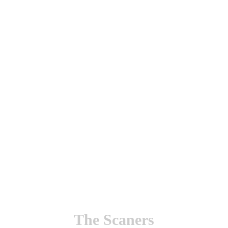
utenticación y otras funciones.
l sitio estarás aceptando este uso.
The Scaners