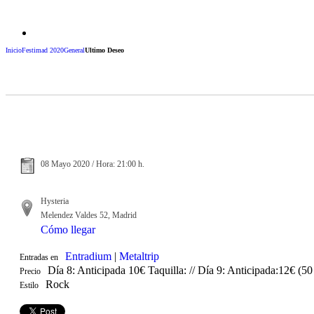
Inicio
Festimad 2020
General
Ultimo Deseo
08 Mayo 2020 / Hora: 21:00 h.
Hysteria
Melendez Valdes 52, Madrid
Cómo llegar
Entradium
|
Metaltrip
Entradas en
Día 8: Anticipada 10€ Taquilla: // Día 9: Anticipada:12€ (5
Precio
Rock
Estilo