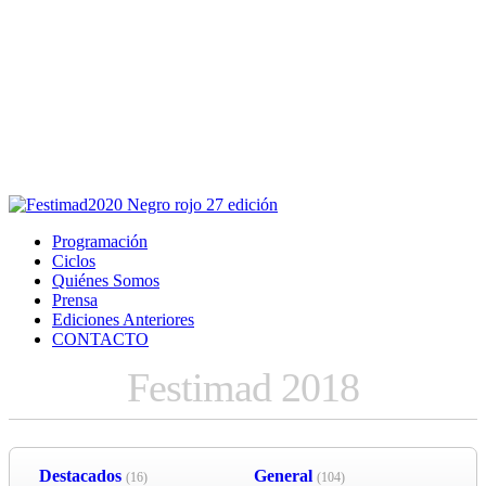
Este sitio usa cookies para la navegación,
autenticación y otras funciones.
Puedes cambiar la configuración en tu navegador, si continúas
usando el sitio estarás aceptando este uso.
Acepto
Programación
Ciclos
Quiénes Somos
Prensa
Ediciones Anteriores
CONTACTO
Festimad 2018
Destacados
General
(16)
(104)