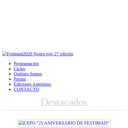
Este sitio usa cookies para la navegación,
autenticación y otras funciones.
Puedes cambiar la configuración en tu navegador, si continúas
usando el sitio estarás aceptando este uso.
Acepto
Programación
Ciclos
Quiénes Somos
Prensa
Ediciones Anteriores
CONTACTO
Destacados