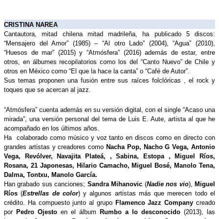
CRISTINA NAREA
Cantautora, mitad chilena mitad madrileña, ha publicado 5 discos: 
“Mensajero del Amor” (1985) – “Al otro Lado” (2004), “Agua” (2010), 
“Huesos de mar” (2015) y “Atmósfera” (2016) además de estar, entre 
otros, en álbumes recopilatorios como los del “Canto Nuevo” de Chile y 
otros en México como “El que la hace la canta” o “Café de Autor”. 
Sus temas proponen una fusión entre sus raíces folclóricas , el rock y 
toques que se acercan al jazz.
“Atmósfera” cuenta además en su versión digital, con el single “Acaso una 
mirada”, una versión personal del tema de Luis E. Aute, artista al que he 
acompañado en los últimos años.
Ha  colaborado como músico y voz tanto en discos como en directo con 
grandes artistas y creadores como 
Nacha Pop, Nacho G Vega, Antonio 
Vega, Revólver, Navajita Plateá, , Sabina, Estopa , Miguel Ríos, 
Rosana, 21 Japonesas, Hilario Camacho, Miguel Bosé, Manolo Tena, 
Dalma, Tontxu, Manolo García.
Han grabado sus canciones; 
Sandra Mihanovic
 (
Nadie nos vio
), 
Miguel 
Ríos
 (
Estrellas de color
) y algunos artistas más que merecen todo el 
crédito. Ha compuesto junto al grupo 
Flamenco Jazz Company
 creado 
por 
Pedro Ojesto
 en el álbum 
Rumbo a lo desconocido
 (2013), las 