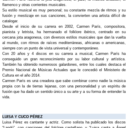
flamenco y otras corrientes musicales.
Su estilo musical es muy personal; su constante mezcla de ritmos y su 
fusión y mestizaje en sus canciones, la convierten una artista difícil de 
catalogar.
Desde el inicio de su carrera en 2002, Carmen París, compositora, 
pianista y letrista, ha hermanado el folklore ibérico, centrado en su 
cercana jota aragonesa, con diversos estilos musicales que dan la vuelta 
al mundo, con ritmos de raíces mediterráneas, africanas o americanas, 
siempre con un punto de vista universal y contemporáneo.
Con 20 años y 4 discos en su carrera a musical, Carmen París ha 
conseguido un gran reconocimiento por su labor cultural y artística. 
También ha obtenido numerosos galardones, entre los cuales destaca el 
Premio Nacional de Músicas Actuales que le concedió el Ministerio de 
Cultura en el año 2014.
Carmen París es una creadora que sabe combinar como nadie la música 
propia con la de tierras lejanas, con una personalidad y un espíritu de 
fusión que ha dado un sentido único a su arte y a su forma de entender la 
vida.
LUISA Y CUCO PÉREZ
Luisa Pérez es cantante y actriz. Como solista ha publicado los discos 
“Landú”, con canciones del folclore castellano, y “Luisa canta a Ángel 