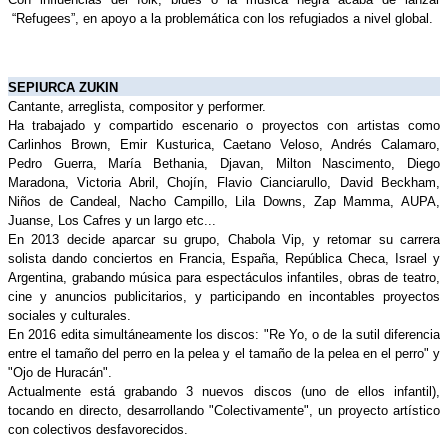
 “Refugees”, en apoyo a la problemática con los refugiados a nivel global. 
SEPIURCA ZUKIN
Cantante, arreglista, compositor y performer.
Ha trabajado y compartido escenario o proyectos con artistas como 
Carlinhos Brown, Emir Kusturica, Caetano Veloso, Andrés Calamaro, 
Pedro Guerra, María Bethania, Djavan, Milton Nascimento, Diego 
Maradona, Victoria Abril, Chojín, Flavio Cianciarullo, David Beckham, 
Niños de Candeal, Nacho Campillo, Lila Downs, Zap Mamma, AUPA, 
Juanse, Los Cafres y un largo etc...
En 2013 decide aparcar su grupo, Chabola Vip, y retomar su carrera 
solista dando conciertos en Francia, España, República Checa, Israel y 
Argentina, grabando música para espectáculos infantiles, obras de teatro, 
cine y anuncios publicitarios, y participando en incontables proyectos 
sociales y culturales.
En 2016 edita simultáneamente los discos: "Re Yo, o de la sutil diferencia 
entre el tamaño del perro en la pelea y el tamaño de la pelea en el perro" y 
"Ojo de Huracán".
Actualmente está grabando 3 nuevos discos (uno de ellos infantil), 
tocando en directo, desarrollando "Colectivamente", un proyecto artístico 
con colectivos desfavorecidos.