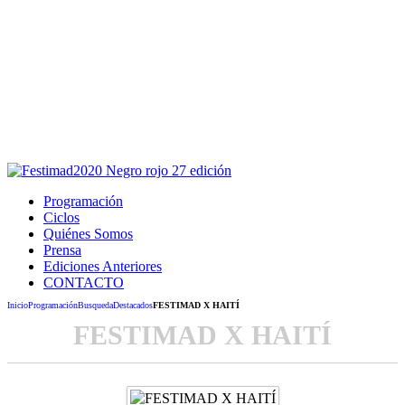
Este sitio usa cookies para la navegación,
autenticación y otras funciones.
Puedes cambiar la configuración en tu navegador, si continúas
usando el sitio estarás aceptando este uso.
Acepto
Programación
Ciclos
Quiénes Somos
Prensa
Ediciones Anteriores
CONTACTO
Inicio
Programación
Busqueda
Destacados
FESTIMAD X HAITÍ
FESTIMAD X HAITÍ