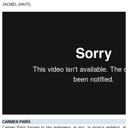
JACMEL (HAITÍ).
CARMEN PARÍS
Carmen París fusiona la jota aragonesa, el jazz, la música andalusí, el 