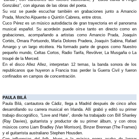
González”, con algunas de las obras del poeta.
Su voz se puede escuchar también en grabaciones junto a Amancio 
Prada, Moncho Alpuente o Quintín Cabrera, entre otros.
Cuco Pérez es un músico autodidacta de gran trayectoria en el panorama 
musical español. Su acordeón puede oírse tanto en directo como en 
grabaciones, acompañando a artistas como Amancio Prada, Joaquín 
Cortés, Omara Portuondo, María Dolores Pradera, Joaquín Sabina, Rafael 
Amargo y un largo etcétera. Ha formado parte de grupos como Nuestro 
pequeño mundo, Celtas Cortos, Radio Tarifa, Revólver, La Musgaña o La 
troupé de la Merced.
En el disco Allez Allez, interpretan 12 temas, la banda sonora de los 
republicanos que huyeron a Francia tras perder la 
Guerra Civil
 y fueron 
confinados en campos de concentración. 
PAULA BILÁ
Paula Bilá, cantautora de Cádiz, llega a Madrid después de cinco años 
desarrollando su carrera musical en Irlanda. Allí grabó y editó su primer 
trabajo discográfico, “Love and Hate”, donde ha trabajado con Bill Shanley 
(Ray Davies), guitarrista y productor de su primer álbum, y con otros 
músicos como Liam Bradley (Van Morrison), Binzer Brennan (The Frames) 
y el guitarrista australiano Stephen Housden. 
Con influencias del folk, blues o la música negra acaba de lanzar 