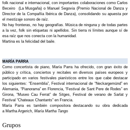
folk nacional e internacional, con importantes colaboraciones como Carlos 
Beceiro  (La Musgaña) o Manuel Segovia (Premio Nacional de Danza y 
Director de la Compañía Ibérica de Danza), consolidando su apuesta por 
el mestizaje sonoro de raíz.
No hay fronteras, no hay geografías. Música de ninguna y de todas partes 
a la vez, folk sin etiquetas ni apellidos. Sin tierra ni límites aunque sí de 
esa raíz que nos conecta con la humanidad.
Martina es la felicidad del baile.
MARÍA PARRA 
Como concertista de piano, María Parra ha ofrecido, con gran éxito de 
público y crítica, conciertos y recitales en diversos países europeos y 
participado en varios festivales pianísticos entre los que cabe destacar 
los siguientes: “Ensemblia”, Festival internacional de “Neckargemünd” en 
Alemania, “Pianorama” en Florencia, “Festival de Sant Pere de Rodes” en 
Girona, “Museo Cau Ferrat” de Sitges, Festival de verano de Sarlat y 
Festival “Chateaux Chantants” en Francia.  
María Parra es también compositora destacando su obra dedicada 
a Martha Argerich, 
María Martha Tang
o
Grupos