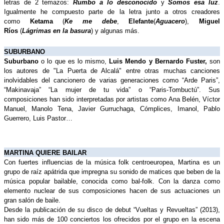
letras de 2 temazos: 
Rumbo a lo desconocido
 y 
Somos esa luz
. 
Igualmente he compuesto parte de la letra junto a otros creadores 
como 
Ketama
 (
Ke me debe
, 
Elefante
(
Aguacero
), 
Miguel 
Ríos
 (
Lágrimas en la basura
) y algunas más.
SUBURBANO
Suburbano 
o lo que es lo mismo,
 Luis Mendo y Bernardo Fuster, 
son 
los autores de "La Puerta de Alcalá" entre otras muchas canciones 
inolvidables del cancionero de varias generaciones como “Arde Paris”, 
“Makinavaja” “La mujer de tu vida” o “Paris-Tombuctú”. Sus 
composiciones han sido interpretadas por artistas como Ana Belén, Víctor 
Manuel, Manolo Tena, Javier Gurruchaga, Cómplices, Imanol, Pablo 
Guerrero, Luis Pastor… 
MARTINA QUIERE BAILAR
Con fuertes influencias de la música folk centroeuropea, Martina es un 
grupo de raíz apátrida que impregna su sonido de matices que beben de la 
música popular bailable, conocida como bal-folk. Con la danza como 
elemento nuclear de sus composiciones hacen de sus actuaciones un 
gran salón de baile.
Desde la publicación de su disco de debut “Vueltas y Revueltas” (2013), 
han sido más de 100 conciertos los ofrecidos por el grupo en la escena 