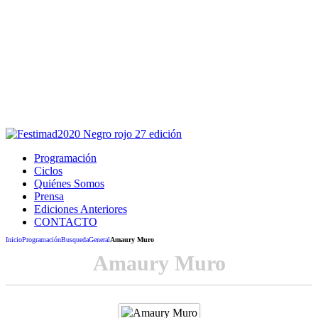
Este sitio usa cookies para la navegación,
autenticación y otras funciones.
Puedes cambiar la configuración en tu navegador, si continúas
usando el sitio estarás aceptando este uso.
Acepto
Programación
Ciclos
Quiénes Somos
Prensa
Ediciones Anteriores
CONTACTO
Inicio
Programación
Busqueda
General
Amaury Muro
Amaury Muro