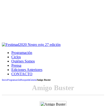
Este sitio usa cookies para la navegación,
autenticación y otras funciones.
Puedes cambiar la configuración en tu navegador, si continúas
usando el sitio estarás aceptando este uso.
Acepto
Programación
Ciclos
Quiénes Somos
Prensa
Ediciones Anteriores
CONTACTO
Inicio
Programación
Busqueda
General
Amigo Buster
Amigo Buster