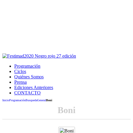
Este sitio usa cookies para la navegación,
autenticación y otras funciones.
Puedes cambiar la configuración en tu navegador, si continúas
usando el sitio estarás aceptando este uso.
Acepto
Programación
Ciclos
Quiénes Somos
Prensa
Ediciones Anteriores
CONTACTO
Inicio
Programación
Busqueda
General
Boni
Boni