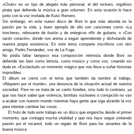
«Chulo» es un tipo de alegato más personal, el del rockero, orgulloso 
pirata que defiende la música a gran volumen. En esta ocasión lo hace 
junto con la voz invitada de Kutxi Romero. 
Sin embargo, en este nuevo disco de Boni lo que más abunda es la 
pasión por la vida, y buen ejemplo de ello son canciones como «La 
trinchera», rebosante de ilusión y de enérgicos riffs de guitarra, o «Con 
razón corazón», donde nos anima a seguir aprendiendo y disfrutando de 
nuestra propia existencia. En este tema comparte micrófono con otro 
amigo, Pedro Fernández, voz de La Fuga.
No podía faltar tampoco esa composición intimista donde Boni se 
defiende tan bien como letrista, como músico y como voz, creando sin 
duda en «Esclavitud» un momento mágico que nos lleva a soñar historias 
imposibles.
El álbum se cierra con el tema que también da nombre al trabajo, 
«Réquiem por el mundo», una denuncia de la situación actual de nuestra 
sociedad. Pero no se trata de un canto fúnebre, sino todo lo contrario, ya 
que nos hace saber que violencia, bombas nucleares o corrupción no van 
a acabar con nuestro mundo mientras haya gente que siga alzando la voz 
para intentar cambiar las cosas…
El fruto de todo este trabajo es un disco que engancha desde el primer 
momento, que contagia mucha vitalidad y que nos hace seguir sintiendo 
pasión por el rocanrol, todo un regalo de Boni para los amantes de la 
buena música