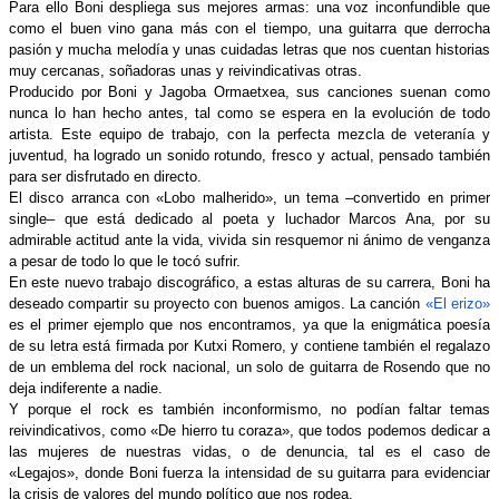
Para ello Boni despliega sus mejores armas: una voz inconfundible que 
como el buen vino gana más con el tiempo, una guitarra que derrocha 
pasión y mucha melodía y unas cuidadas letras que nos cuentan historias 
muy cercanas, soñadoras unas y reivindicativas otras.
Producido por Boni y Jagoba Ormaetxea, sus canciones suenan como 
nunca lo han hecho antes, tal como se espera en la evolución de todo 
artista. Este equipo de trabajo, con la perfecta mezcla de veteranía y 
juventud, ha logrado un sonido rotundo, fresco y actual, pensado también 
para ser disfrutado en directo.
El disco arranca con «Lobo malherido», 
un tema –convertido en primer 
single– que está dedicado al poeta y luchador Marcos Ana, por su 
admirable actitud ante la vida, vivida sin resquemor ni ánimo de venganza 
a pesar de todo lo que le tocó sufrir.
En este nuevo trabajo discográfico, a estas alturas de su carrera, Boni ha 
deseado compartir su proyecto con buenos amigos. La canción 
«El erizo»
es el primer ejemplo que nos encontramos, ya que la enigmática poesía 
de su letra está firmada por Kutxi Romero, y contiene también el regalazo 
de un emblema del rock nacional, un solo de guitarra de Rosendo que no 
deja indiferente a nadie.
Y porque el rock es también inconformismo, no podían faltar temas 
reivindicativos, como «De hierro tu coraza», que todos podemos dedicar a 
las mujeres de nuestras vidas, o de denuncia, tal es el caso de 
«Legajos», donde Boni fuerza la intensidad de su guitarra para evidenciar 
la crisis de valores del mundo político que nos rodea.