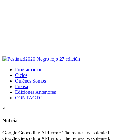
Este sitio usa cookies para la navegación,
autenticación y otras funciones.
Puedes cambiar la configuración en tu navegador, si continúas
usando el sitio estarás aceptando este uso.
Acepto
Programación
Ciclos
Quiénes Somos
Prensa
Ediciones Anteriores
CONTACTO
×
Notícia
Google Geocoding API error: The request was denied.
Google Geocoding API error: The request was denied.