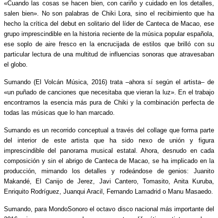
«Cuando las cosas se hacen bien, con cariño y cuidado en los detalles,
salen bien». No son palabras de Chiki Lora, sino el recibimiento que ha
hecho la crítica del debut en solitario del líder de Canteca de Macao, ese
grupo imprescindible en la historia reciente de la música popular española,
ese soplo de aire fresco en la encrucijada de estilos que brilló con su
particular lectura de una multitud de influencias sonoras que atravesaban
el globo.
Sumando (El Volcán Música, 2016) trata –ahora sí según el artista– de
«un puñado de canciones que necesitaba que vieran la luz». En el trabajo
encontramos la esencia más pura de Chiki y la combinación perfecta de
todas las músicas que lo han marcado.
Sumando es un recorrido conceptual a través del collage que forma parte
del interior de este artista que ha sido nexo de unión y figura
imprescindible del panorama musical estatal. Ahora, desnudo en cada
composición y sin el abrigo de Canteca de Macao, se ha implicado en la
producción, mimando los detalles y rodeándose de genios: Juanito
Makandé, El Canijo de Jerez, Javi Cantero, Tomasito, Anita Kuruba,
Enriquito Rodríguez, Juanqui Aracil, Fernando Lamadrid o Manu Masaedo.
Sumando, para MondoSonoro el octavo disco nacional más importante del