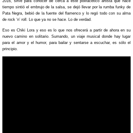
2016, sirve para conocer de cerca a este polifacético artista que hace
tiempo sintió el embrujo de la salsa, se dejó llevar por la rumba funky de
Pata Negra, bebió de la fuente del flamenco y lo regó todo con su alma
de rock ‘n’ roll. Lo que ya no se hace. Lo de verdad.
Eso es Chiki Lora y eso es lo que nos ofrecerá a partir de ahora en su
nuevo camino en solitario. Sumando, un viaje musical donde hay lugar
para el amor y el humor, para bailar y sentarse a escuchar, es sólo el
principio.