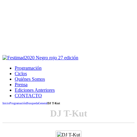
Este sitio usa cookies para la navegación,
autenticación y otras funciones.
Puedes cambiar la configuración en tu navegador, si continúas
usando el sitio estarás aceptando este uso.
Acepto
Programación
Ciclos
Quiénes Somos
Prensa
Ediciones Anteriores
CONTACTO
Inicio
Programación
Busqueda
General
DJ T-Kut
DJ T-Kut