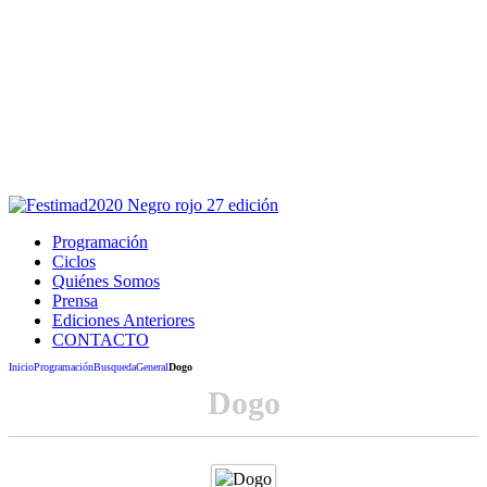
Este sitio usa cookies para la navegación,
autenticación y otras funciones.
Puedes cambiar la configuración en tu navegador, si continúas
usando el sitio estarás aceptando este uso.
Acepto
Programación
Ciclos
Quiénes Somos
Prensa
Ediciones Anteriores
CONTACTO
Inicio
Programación
Busqueda
General
Dogo
Dogo