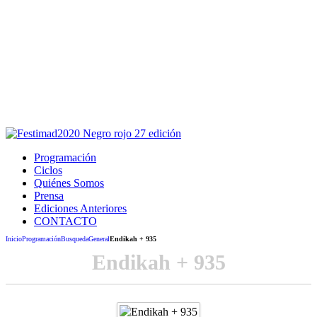
Este sitio usa cookies para la navegación,
autenticación y otras funciones.
Puedes cambiar la configuración en tu navegador, si continúas
usando el sitio estarás aceptando este uso.
Acepto
Programación
Ciclos
Quiénes Somos
Prensa
Ediciones Anteriores
CONTACTO
Inicio
Programación
Busqueda
General
Endikah + 935
Endikah + 935