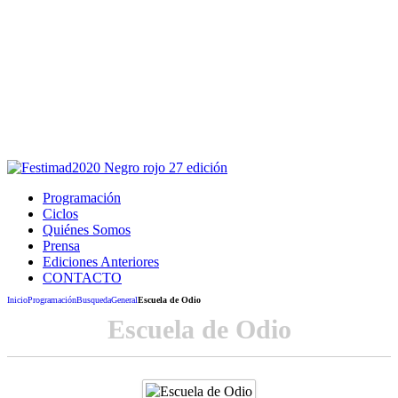
Este sitio usa cookies para la navegación,
autenticación y otras funciones.
Puedes cambiar la configuración en tu navegador, si continúas
usando el sitio estarás aceptando este uso.
Acepto
Programación
Ciclos
Quiénes Somos
Prensa
Ediciones Anteriores
CONTACTO
Inicio
Programación
Busqueda
General
Escuela de Odio
Escuela de Odio