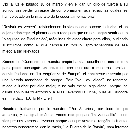
Vio la luz el pasado 10 de marzo y en él dan un giro de tuerca a su
sonido, sin perder un ápice de compromiso en sus letras, las cuales les
han colocado en lo más alto de la escena internacional.
“Resistir es Vencer”, reivindicando la victoria que supone la lucha, el no
dejarse doblegar, el plantar cara a todo para que no nos hagan sentir como
“Máquinas de Producción”, máquinas de crear dinero para ellos, pudiendo
sustituirnos como el que cambia un tornillo, aprovechándose de ese
miedo a ser relevados.
Somos los “Guerreros” de nuestra propia batalla, aquella que nos explota
para poder conseguir un trozo de pan que dar a nuestras familias,
convirtiéndonos en “La Vergüenza de Europa”, el continente marcado por
una historia manchada de sangre. Pero “No Hay Miedo”, no tenemos
miedo a luchar por algo mejor, y no solo mejor, algo digno, porque las
calles son nuestro entorno y a ellas llevamos la lucha, pues el Hardcore
es mi vida... HxC Is My Life!!
Nosotros luchamos por lo nuestro, “Por Asturies”, por todo lo que
amamos, y da igual cuántas veces nos pongan “La Zancadilla”, pues
siempre nos vamos a levantar porque aunque vosotros tengáis la fuerza,
nosotros venceremos con la razón, “La Fuerza de la Razón”, para intentar