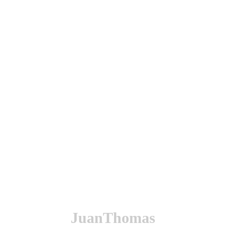
utenticación y otras funciones.
l sitio estarás aceptando este uso.
JuanThomas