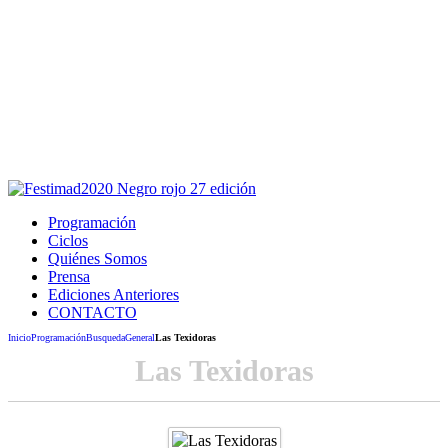
Este sitio usa cookies para la navegación,
autenticación y otras funciones.
Puedes cambiar la configuración en tu navegador, si continúas
usando el sitio estarás aceptando este uso.
Acepto
Programación
Ciclos
Quiénes Somos
Prensa
Ediciones Anteriores
CONTACTO
Inicio
Programación
Busqueda
General
Las Texidoras
Las Texidoras