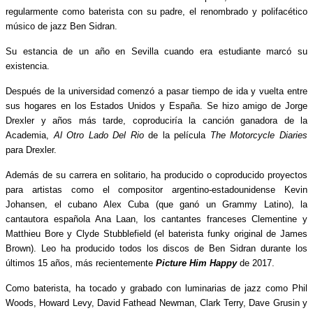
regularmente como baterista con su padre, el renombrado y polifacético
músico de jazz Ben Sidran.
Su estancia de un año en Sevilla cuando era estudiante marcó su
existencia.
Después de la universidad comenzó a pasar tiempo de ida y vuelta entre
sus hogares en los Estados Unidos y España. Se hizo amigo de Jorge
Drexler y años más tarde, coproduciría la canción ganadora de la
Academia,
Al Otro Lado Del Rio
de la película
The Motorcycle Diaries
para Drexler.
Además de su carrera en solitario, ha producido o coproducido proyectos
para artistas como el compositor argentino-estadounidense Kevin
Johansen, el cubano Alex Cuba (que ganó un Grammy Latino), la
cantautora española Ana Laan, los cantantes franceses Clementine y
Matthieu Bore y Clyde Stubblefield (el baterista funky original de James
Brown). Leo ha producido todos los discos de Ben Sidran durante los
últimos 15 años, más recientemente
Picture Him Happy
de 2017.
Como baterista, ha tocado y grabado con luminarias de jazz como Phil
Woods, Howard Levy, David Fathead Newman, Clark Terry, Dave Grusin y