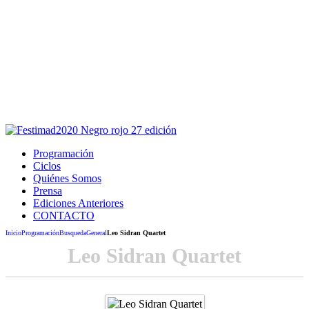
Este sitio usa cookies para la navegación,
autenticación y otras funciones.
Puedes cambiar la configuración en tu navegador, si continúas
usando el sitio estarás aceptando este uso.
Acepto
Programación
Ciclos
Quiénes Somos
Prensa
Ediciones Anteriores
CONTACTO
Inicio
Programación
Busqueda
General
Leo Sidran Quartet
Leo Sidran Quartet