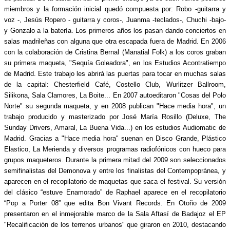
miembros y la formación inicial quedó compuesta por: Robo -guitarra y
voz -, Jesús Ropero - guitarra y coros-, Juanma -teclados-, Chuchi -bajo-
y Gonzalo a la batería. Los primeros años los pasan dando conciertos en
salas madrileñas con alguna que otra escapada fuera de Madrid. En 2006
con la colaboración de Cristina Bernal (Manatial Folk) a los coros graban
su primera maqueta, "Sequía Goleadora", en los Estudios Acontratiempo
de Madrid. Este trabajo les abrirá las puertas para tocar en muchas salas
de la capital: Chesterfield Café, Costello Club, Wurlitzer Ballroom,
Silikona, Sala Clamores, La Boite... En 2007 autoeditaron "Cosas del Polo
Norte" su segunda maqueta, y en 2008 publican "Hace media hora", un
trabajo producido y masterizado por José María Rosillo (Deluxe, The
Sunday Drivers, Amaral, La Buena Vida...) en los estudios Audiomatic de
Madrid. Gracias a "Hace media hora" suenan en Disco Grande, Plástico
Elastico, La Merienda y diversos programas radiofónicos con hueco para
grupos maqueteros. Durante la primera mitad del 2009 son seleccionados
semifinalistas del Demonova y entre los finalistas del Contempopránea, y
aparecen en el recopilatorio de maquetas que saca el festival. Su versión
del clásico “estuve Enamorado” de Raphael aparece en el recopilatorio
“Pop a Porter 08” que edita Bon Vivant Records. En Otoño de 2009
presentaron en el inmejorable marco de la Sala Aftasí de Badajoz el EP
"Recalificación de los terrenos urbanos" que giraron en 2010, destacando