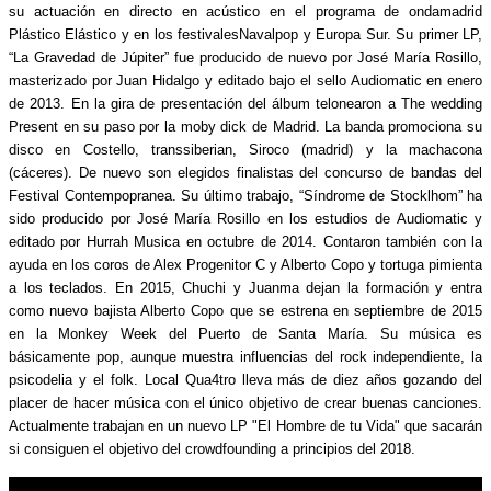
su actuación en directo en acústico en el programa de ondamadrid
Plástico Elástico y en los festivalesNavalpop y Europa Sur. Su primer LP,
“La Gravedad de Júpiter” fue producido de nuevo por José María Rosillo,
masterizado por Juan Hidalgo y editado bajo el sello Audiomatic en enero
de 2013. En la gira de presentación del álbum telonearon a The wedding
Present en su paso por la moby dick de Madrid. La banda promociona su
disco en Costello, transsiberian, Siroco (madrid) y la machacona
(cáceres). De nuevo son elegidos finalistas del concurso de bandas del
Festival Contempopranea. Su último trabajo, “Síndrome de Stocklhom” ha
sido producido por José María Rosillo en los estudios de Audiomatic y
editado por Hurrah Musica en octubre de 2014. Contaron también con la
ayuda en los coros de Alex Progenitor C y Alberto Copo y tortuga pimienta
a los teclados. En 2015, Chuchi y Juanma dejan la formación y entra
como nuevo bajista Alberto Copo que se estrena en septiembre de 2015
en la Monkey Week del Puerto de Santa María. Su música es
básicamente pop, aunque muestra influencias del rock independiente, la
psicodelia y el folk. Local Qua4tro lleva más de diez años gozando del
placer de hacer música con el único objetivo de crear buenas canciones.
Actualmente trabajan en un nuevo LP "El Hombre de tu Vida" que sacarán
si consiguen el objetivo del crowdfounding a principios del 2018.