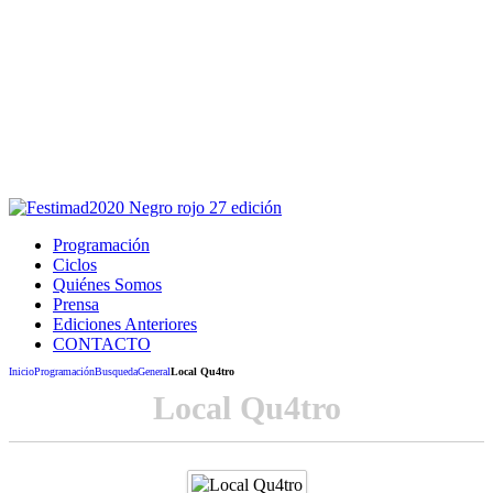
Este sitio usa cookies para la navegación,
autenticación y otras funciones.
Puedes cambiar la configuración en tu navegador, si continúas
usando el sitio estarás aceptando este uso.
Acepto
Programación
Ciclos
Quiénes Somos
Prensa
Ediciones Anteriores
CONTACTO
Inicio
Programación
Busqueda
General
Local Qu4tro
Local Qu4tro