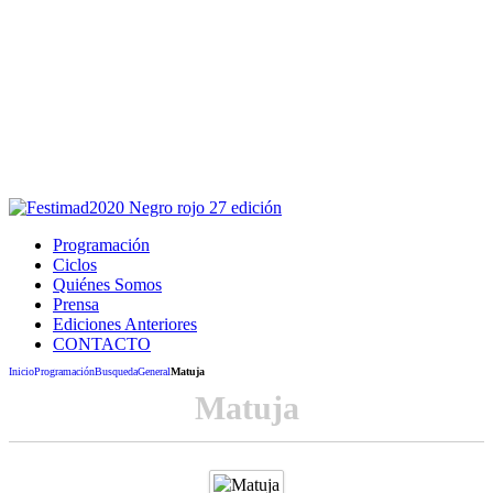
Este sitio usa cookies para la navegación,
autenticación y otras funciones.
Puedes cambiar la configuración en tu navegador, si continúas
usando el sitio estarás aceptando este uso.
Acepto
Programación
Ciclos
Quiénes Somos
Prensa
Ediciones Anteriores
CONTACTO
Inicio
Programación
Busqueda
General
Matuja
Matuja