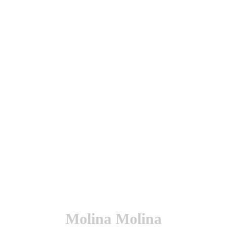
utenticación y otras funciones.
l sitio estarás aceptando este uso.
Molina Molina