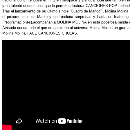
nacional convirtiéndose en nº 1 en Myspace y Bandcamp,el que también tie
y un talento descomunal que le permiten facturar CANCIONES POP redond
Tras el lanzamiento de su último single,”Cuadro de Mando” , Molina Molina 
el próximo mes de Marzo y que incluirá sorpresas y hasta un featuring 
,Programaciones),acompañan a MOLINA MOLINA en esta poderosa banda que co
Avisado queda todo el que se aproxima al universo Molina Molina,un gran art
Molina Molina HACE CANCIONES CHULAS.