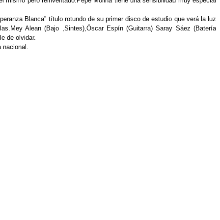
l mismo pero reinventado.Pepe Molina tiene una sensibilidad muy especial 
ranza Blanca” título rotundo de su primer disco de estudio que verá la luz 
as.Mey Alean (Bajo ,Sintes),Óscar Espín (Guitarra) Saray Sáez (Batería 
 de olvidar. 
 nacional. 