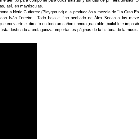
ne tiempo para componer para otros artistas y bandas de primera división…e
as, así, en mayúsculas.
pone a Nerio Gutierrez (Playground) a la producción y mezcla de “La Gran Espe
con Iván Ferreiro . Todo bajo el fino acabado de Álex Seoan a las mezcl
nvierte el directo en todo un cañón sonoro ,cantable ,bailable e imposible
ista destinado a protagonizar importantes páginas de la historia de la música