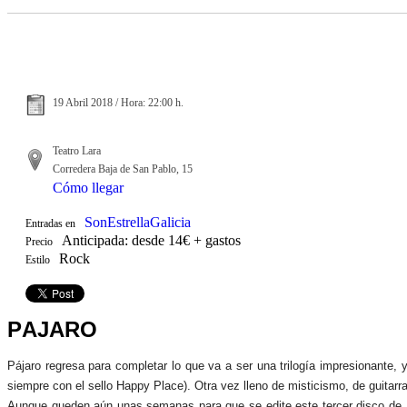
19 Abril 2018 / Hora: 22:00 h.
Teatro Lara
Corredera Baja de San Pablo, 15
Cómo llegar
SonEstrellaGalicia
Entradas en
Anticipada: desde 14€ + gastos
Precio
Rock
Estilo
PÁJARO
Pájaro regresa para completar lo que va a ser una trilogía impresionante,
siempre con el sello Happy Place). Otra vez lleno de misticismo, de guitarr
Aunque queden aún unas semanas para que se edite este tercer disco de Páj