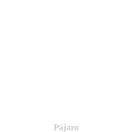
utenticación y otras funciones.
l sitio estarás aceptando este uso.
Pájaro