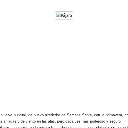
 y vuelve puntual, de nuevo alrededor de Semana Santa, con la primavera, c
as afiladas y de viento en las alas, pero cada vez más poderoso y seguro.
aro, ahora ya  podemos disfrutar de este avasallador adelanto: su potentísi