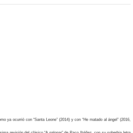
omo ya ocurrió con “Santa Leone” (2014) y con “He matado al ángel” (2016, 
ma revisión del clásico “A galopar” de Paco Ibáñez, con su soberbia letra 