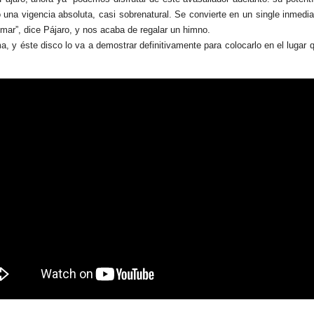
na vigencia absoluta, casi sobrenatural. Se convierte en un single inmediato
l mar”, dice Pájaro, y nos acaba de regalar un himno.
, y éste disco lo va a demostrar definitivamente para colocarlo en el lugar q