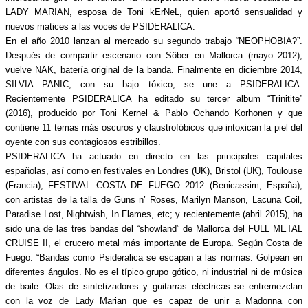
LADY MARIAN, esposa de Toni kErNeL, quien aportó sensualidad y
nuevos matices a las voces de PSIDERALICA.
En el año 2010 lanzan al mercado su segundo trabajo “NEOPHOBIA?”.
Después de compartir escenario con Sôber en Mallorca (mayo 2012),
vuelve NAK, batería original de la banda. Finalmente en diciembre 2014,
SILVIA PANIC, con su bajo tóxico, se une a PSIDERALICA.
Recientemente PSIDERALICA ha editado su tercer album “Trinitite”
(2016), producido por Toni Kernel & Pablo Ochando Korhonen y que
contiene 11 temas más oscuros y claustrofóbicos que intoxican la piel del
oyente con sus contagiosos estribillos.
PSIDERALICA ha actuado en directo en las principales capitales
españolas, así como en festivales en Londres (UK), Bristol (UK), Toulouse
(Francia), FESTIVAL COSTA DE FUEGO 2012 (Benicassim, España),
con artistas de la talla de Guns n’ Roses, Marilyn Manson, Lacuna Coil,
Paradise Lost, Nightwish, In Flames, etc; y recientemente (abril 2015), ha
sido una de las tres bandas del “showland” de Mallorca del FULL METAL
CRUISE II, el crucero metal más importante de Europa. Según Costa de
Fuego: “Bandas como Psideralica se escapan a las normas. Golpean en
diferentes ángulos. No es el típico grupo gótico, ni industrial ni de música
de baile. Olas de sintetizadores y guitarras eléctricas se entremezclan
con la voz de Lady Marian que es capaz de unir a Madonna con