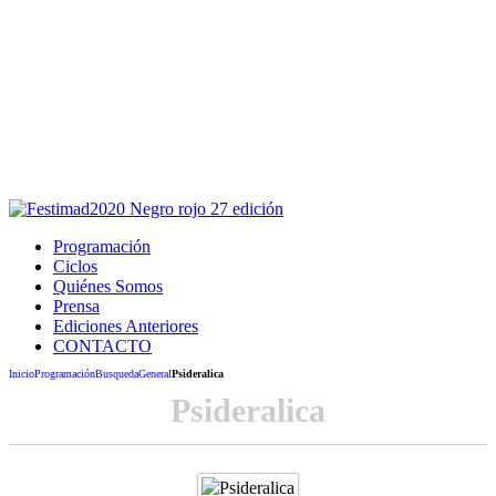
Este sitio usa cookies para la navegación,
autenticación y otras funciones.
Puedes cambiar la configuración en tu navegador, si continúas
usando el sitio estarás aceptando este uso.
Acepto
Programación
Ciclos
Quiénes Somos
Prensa
Ediciones Anteriores
CONTACTO
Inicio
Programación
Busqueda
General
Psideralica
Psideralica