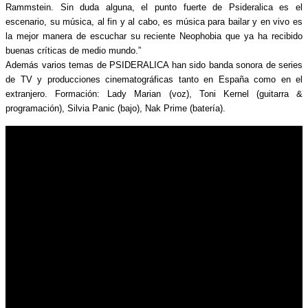
Rammstein. Sin duda alguna, el punto fuerte de Psideralica es el
escenario, su música, al fin y al cabo, es música para bailar y en vivo es
la mejor manera de escuchar su reciente Neophobia que ya ha recibido
buenas críticas de medio mundo.”
Además varios temas de PSIDERALICA han sido banda sonora de series
de TV y producciones cinematográficas tanto en España como en el
extranjero. Formación: Lady Marian (voz), Toni Kernel (guitarra &
programación), Silvia Panic (bajo), Nak Prime (batería).