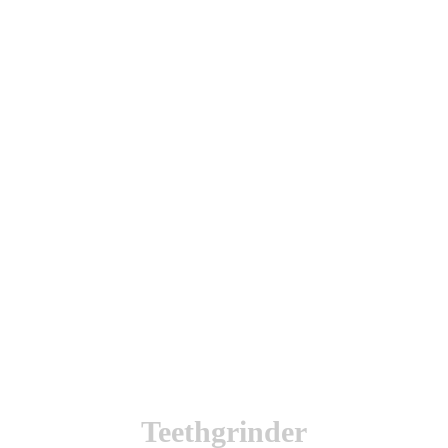
utenticación y otras funciones.
l sitio estarás aceptando este uso.
Teethgrinder