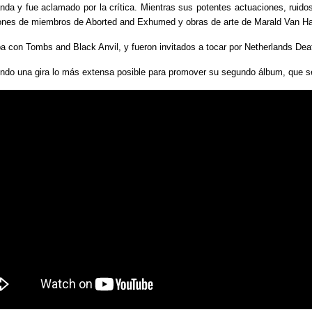
anda y fue aclamado por la crítica. Mientras sus potentes actuaciones, rui
ciones de miembros de Aborted and Exhumed y obras de arte de Marald Van H
pa con Tombs and Black Anvil, y fueron invitados a tocar por Netherlands De
iendo una gira lo más extensa posible para promover su segundo álbum, que s