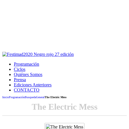
Este sitio usa cookies para la navegación,
autenticación y otras funciones.
Puedes cambiar la configuración en tu navegador, si continúas
usando el sitio estarás aceptando este uso.
Acepto
Programación
Ciclos
Quiénes Somos
Prensa
Ediciones Anteriores
CONTACTO
Inicio
Programación
Busqueda
General
The Electric Mess
The Electric Mess