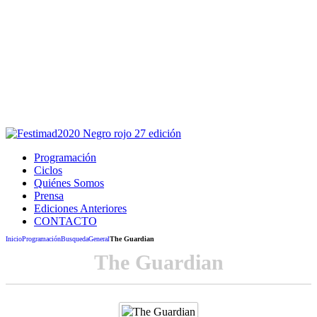
Este sitio usa cookies para la navegación,
autenticación y otras funciones.
Puedes cambiar la configuración en tu navegador, si continúas
usando el sitio estarás aceptando este uso.
Acepto
Programación
Ciclos
Quiénes Somos
Prensa
Ediciones Anteriores
CONTACTO
Inicio
Programación
Busqueda
General
The Guardian
The Guardian