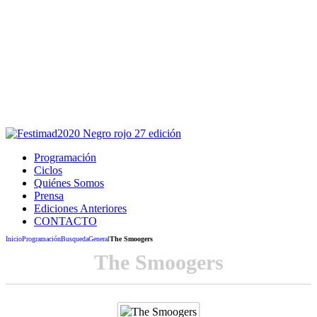
Este sitio usa cookies para la navegación,
autenticación y otras funciones.
Puedes cambiar la configuración en tu navegador, si continúas
usando el sitio estarás aceptando este uso.
Acepto
Programación
Ciclos
Quiénes Somos
Prensa
Ediciones Anteriores
CONTACTO
Inicio
Programación
Busqueda
General
The Smoogers
The Smoogers