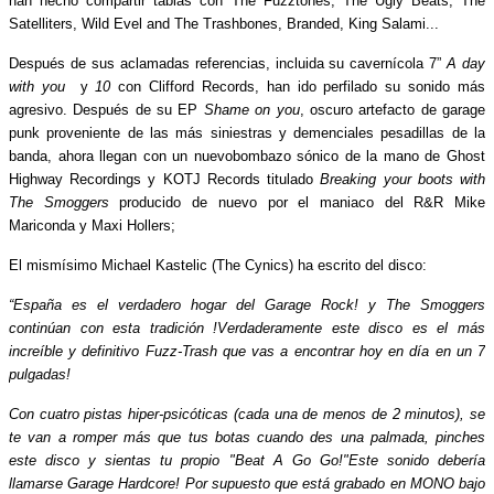
han hecho compartir tablas con The Fuzztones, The Ugly Beats, The
Satelliters, Wild Evel and The Trashbones, Branded, King Salami...
Después de sus aclamadas referencias, incluida su cavernícola 7”
A day
with you
y
10
con Clifford Records, han ido perfilado su sonido más
agresivo. Después de su EP
Shame on you
, oscuro artefacto de garage
punk proveniente de las más siniestras y demenciales pesadillas de la
banda, ahora llegan con un nuevobombazo sónico de la mano de Ghost
Highway Recordings y KOTJ Records titulado
Breaking your boots with
The Smoggers
producido de nuevo por el maniaco del R&R Mike
Mariconda y Maxi Hollers;
El mismísimo Michael Kastelic (The Cynics) ha escrito del disco:
“España es el verdadero hogar del Garage Rock! y The Smoggers
continúan con esta tradición !Verdaderamente este disco es el más
increíble y definitivo Fuzz-Trash que vas a encontrar hoy en día en un 7
pulgadas!
Con cuatro pistas hiper-psicóticas (cada una de menos de 2 minutos), se
te van a romper más que tus botas cuando des una palmada, pinches
este disco y sientas tu propio "Beat A Go Go!"Este sonido debería
llamarse Garage Hardcore! Por supuesto que está grabado en MONO bajo