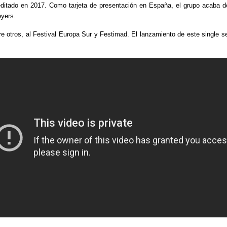
itado en 2017. Como tarjeta de presentación en España, el grupo acaba de
eyers.
re otros, al Festival Europa Sur y Festimad. El lanzamiento de este single s