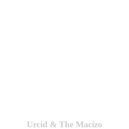
utenticación y otras funciones.
l sitio estarás aceptando este uso.
Urcid & The Macizo