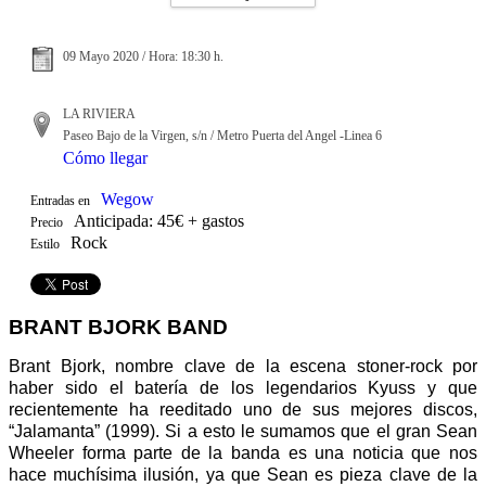
09 Mayo 2020 / Hora: 18:30 h.
LA RIVIERA
Paseo Bajo de la Virgen, s/n / Metro Puerta del Angel -Linea 6
Cómo llegar
Wegow
Entradas en
Anticipada: 45€ + gastos
Precio
Rock
Estilo
BRANT BJORK BAND
Brant Bjork, nombre clave de la escena stoner-rock por
haber sido el batería de los legendarios Kyuss y que
recientemente ha reeditado uno de sus mejores discos,
“Jalamanta” (1999). Si a esto le sumamos que el gran Sean
Wheeler forma parte de la banda es una noticia que nos
hace muchísima ilusión, ya que Sean es pieza clave de la