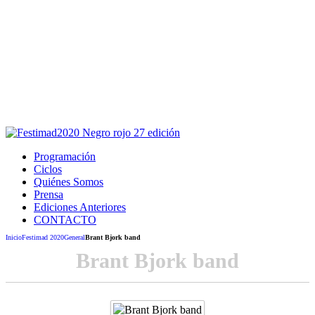
Este sitio usa cookies para la navegación,
autenticación y otras funciones.
Puedes cambiar la configuración en tu navegador, si continúas
usando el sitio estarás aceptando este uso.
Acepto
Programación
Ciclos
Quiénes Somos
Prensa
Ediciones Anteriores
CONTACTO
Inicio
Festimad 2020
General
Brant Bjork band
Brant Bjork band