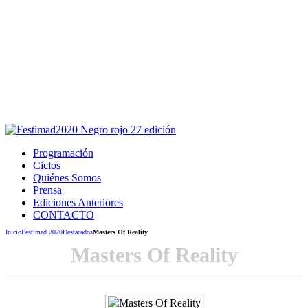
Este sitio usa cookies para la navegación,
autenticación y otras funciones.
Puedes cambiar la configuración en tu navegador, si continúas
usando el sitio estarás aceptando este uso.
Acepto
Programación
Ciclos
Quiénes Somos
Prensa
Ediciones Anteriores
CONTACTO
Inicio
Festimad 2020
Destacados
Masters Of Reality
Masters Of Reality