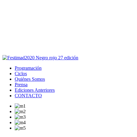
Este sitio usa cookies para la navegación,
autenticación y otras funciones.
Puedes cambiar la configuración en tu navegador, si continúas
usando el sitio estarás aceptando este uso.
Acepto
Programación
Ciclos
Quiénes Somos
Prensa
Ediciones Anteriores
CONTACTO