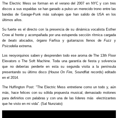
The Electric Mess se forman en el verano del 2007 en NYC y con tres
discos a sus espaldas se han ganado a pulso un merecido trono entre las
bandas de Garage-Punk más salvajes que han salido de USA en los
últimos años.
Su fuerte es el directo con la presencia de su dinámica vocalista Esther
Crow al frente y acompañada por una estupenda sección rítmica cargada
de
beats
alocados, órgano Farfisa y guitarrazos llenos de
Fuzz
y
Psicodelia
extrema.
Los neoyorquinos saben y desprenden todo ese aroma de The 13th Floor
Elevators o The Soft Machine. Toda una garantía de fiesta y solvencia
que no deberías perderte en esta su segunda visita a la península
presentando su último disco (
House On Fire
, Soundflat records) editado
en el 2014.
The Huffington Post: "The Electric Mess entretiene como un todo y, aún
más, hace felices con su sólida propuesta musical, demasiado molones
para definirlos con palabras y con una de las líderes más electrizantes
que he visto en mi vida”. (Sal Nunziato)