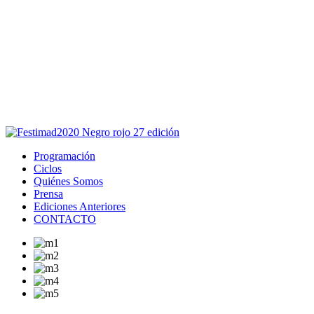
Este sitio usa cookies para la navegación,
autenticación y otras funciones.
Puedes cambiar la configuración en tu navegador, si continúas
usando el sitio estarás aceptando este uso.
Acepto
Programación
Ciclos
Quiénes Somos
Prensa
Ediciones Anteriores
CONTACTO