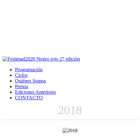
Este sitio usa cookies para la navegación,
autenticación y otras funciones.
Puedes cambiar la configuración en tu navegador, si continúas
usando el sitio estarás aceptando este uso.
Acepto
Programación
Ciclos
Quiénes Somos
Prensa
Ediciones Anteriores
CONTACTO
2018