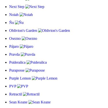
Next Step
Noiah
Ñu
Oblivion's Garden
Osezno
Pájaro
Pravda
Psideralica
Puraposse
Purple Lemon
PVP
Retractil
Sean Keane